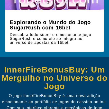
Explorando o Mundo do Jogo
SugarRush com 16bet
Descubra tudo sobre o emocionante jogo
SugarRush e como ele se integra ao
universo de apostas da 16bet.
InnerFireBonusBuy: Um
Mergulho no Universo do
Jogo
O jogo InnerFireBonusBuy é uma nova adição
emocionante ao portfólio de jogos de cassino online.
Com sua interface vibrante e mecânicas de jogo