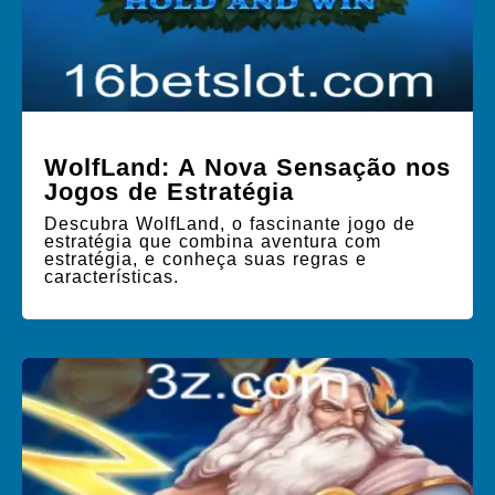
WolfLand: A Nova Sensação nos
Jogos de Estratégia
Descubra WolfLand, o fascinante jogo de
estratégia que combina aventura com
estratégia, e conheça suas regras e
características.