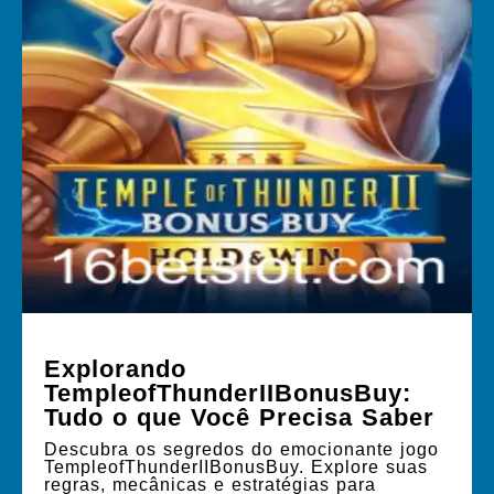
Explorando
TempleofThunderIIBonusBuy:
Tudo o que Você Precisa Saber
Descubra os segredos do emocionante jogo
TempleofThunderIIBonusBuy. Explore suas
regras, mecânicas e estratégias para