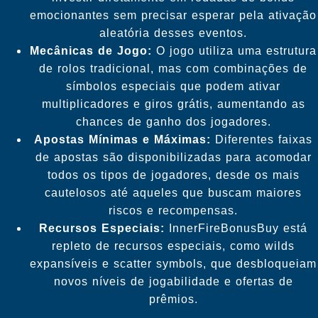
emocionantes sem precisar esperar pela ativação
aleatória desses eventos.
Mecânicas de Jogo:
O jogo utiliza uma estrutura
de rolos tradicional, mas com combinações de
símbolos especiais que podem ativar
multiplicadores e giros grátis, aumentando as
chances de ganho dos jogadores.
Apostas Mínimas e Máximas:
Diferentes faixas
de apostas são disponibilizadas para acomodar
todos os tipos de jogadores, desde os mais
cautelosos até aqueles que buscam maiores
riscos e recompensas.
Recursos Especiais:
InnerFireBonusBuy está
repleto de recursos especiais, como wilds
expansíveis e scatter symbols, que desbloqueiam
novos níveis de jogabilidade e ofertas de
prêmios.