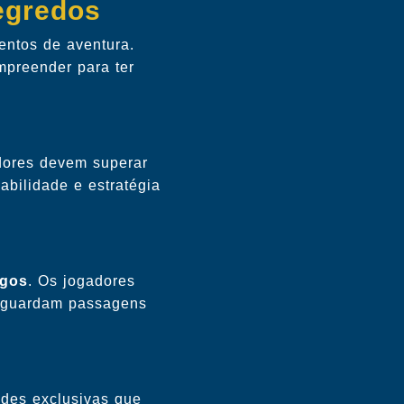
egredos
entos de aventura.
mpreender para ter
adores devem superar
abilidade e estratégia
igos
. Os jogadores
e guardam passagens
ades exclusivas que