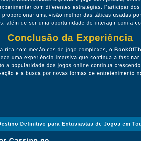
perimentar com diferentes estratégias. Participar do
 proporcionar uma visão melhor das táticas usadas po
es, além de ser uma oportunidade de interagir com a c
Conclusão da Experiência
a rica com mecânicas de jogo complexas, o
BookOfTh
erece uma experiência imersiva que continua a fascina
to a popularidade dos jogos online continua crescendo
vação e a busca por novas formas de entretenimento n
Destino Definitivo para Entusiastas de Jogos em T
or Cassino no