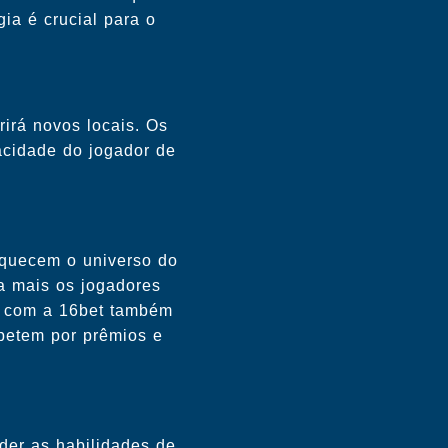
ia é crucial para o
rirá novos locais. Os
cidade do jogador de
iquecem o universo do
da mais os jogadores
ão com a 16bet também
petem por prêmios e
der as habilidades de