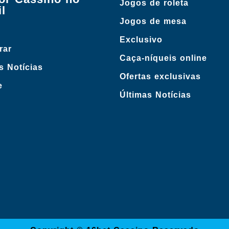
Jogos de roleta
l
Jogos de mesa
Exclusivo
rar
Caça-níqueis online
s Notícias
Ofertas exclusivas
e
Últimas Notícias