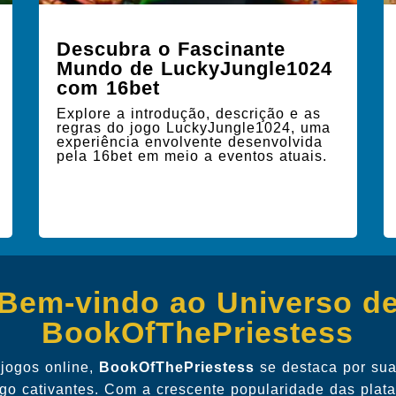
Descubra o Fascinante
Mundo de LuckyJungle1024
com 16bet
Explore a introdução, descrição e as
regras do jogo LuckyJungle1024, uma
experiência envolvente desenvolvida
pela 16bet em meio a eventos atuais.
Bem-vindo ao Universo d
BookOfThePriestess
jogos online,
BookOfThePriestess
se destaca por sua
go cativantes. Com a crescente popularidade das plat