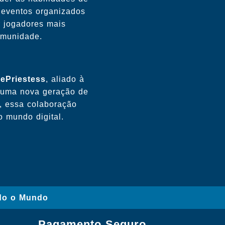
s eventos organizados
r jogadores mais
omunidade.
ePriestess
, aliado à
r uma nova geração de
, essa colaboração
o mundo digital.
odo o Mundo
Pagamento Seguro