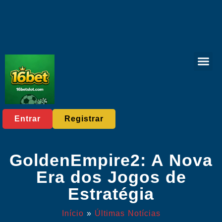
Jogos de roleta
Jogos de mesa
Caça-níqueis onlin
Ofertas ex
Últimas Not
Entrar
Registrar
GoldenEmpire2: A Nova
Era dos Jogos de
Estratégia
Início
»
Últimas Notícias