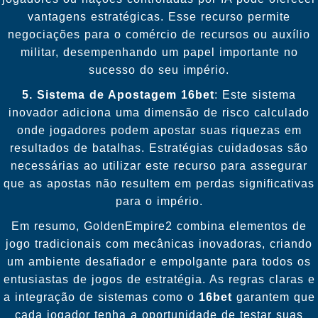
vantagens estratégicas. Esse recurso permite
negociações para o comércio de recursos ou auxílio
militar, desempenhando um papel importante no
sucesso do seu império.
5. Sistema de Apostagem 16bet
: Este sistema
inovador adiciona uma dimensão de risco calculado
onde jogadores podem apostar suas riquezas em
resultados de batalhas. Estratégias cuidadosas são
necessárias ao utilizar este recurso para assegurar
que as apostas não resultem em perdas significativas
para o império.
Em resumo, GoldenEmpire2 combina elementos de
jogo tradicionais com mecânicas inovadoras, criando
um ambiente desafiador e empolgante para todos os
entusiastas de jogos de estratégia. As regras claras e
a integração de sistemas como o
16bet
garantem que
cada jogador tenha a oportunidade de testar suas