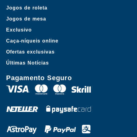
Jogos de roleta
Jogos de mesa
Exclusivo
Caça-níqueis online
Ofertas exclusivas
Últimas Notícias
Pagamento Seguro