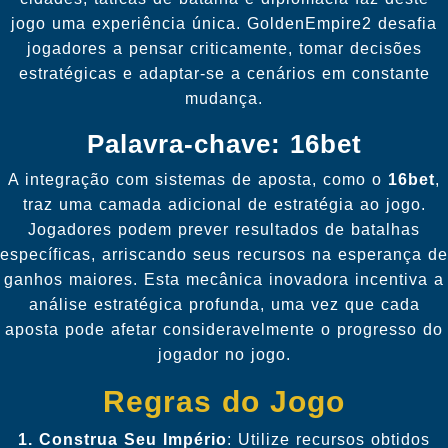
jogo uma experiência única. GoldenEmpire2 desafia
jogadores a pensar criticamente, tomar decisões
estratégicas e adaptar-se a cenários em constante
mudança.
Palavra-chave: 16bet
A integração com sistemas de aposta, como o
16bet
,
traz uma camada adicional de estratégia ao jogo.
Jogadores podem prever resultados de batalhas
específicas, arriscando seus recursos na esperança de
ganhos maiores. Esta mecânica inovadora incentiva a
análise estratégica profunda, uma vez que cada
aposta pode afetar consideravelmente o progresso do
jogador no jogo.
Regras do Jogo
1. Construa Seu Império
: Utilize recursos obtidos