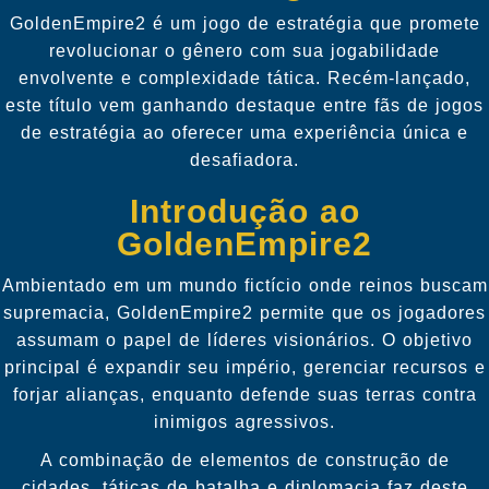
GoldenEmpire2 é um jogo de estratégia que promete
revolucionar o gênero com sua jogabilidade
envolvente e complexidade tática. Recém-lançado,
este título vem ganhando destaque entre fãs de jogos
de estratégia ao oferecer uma experiência única e
desafiadora.
Introdução ao
GoldenEmpire2
Ambientado em um mundo fictício onde reinos buscam
supremacia, GoldenEmpire2 permite que os jogadores
assumam o papel de líderes visionários. O objetivo
principal é expandir seu império, gerenciar recursos e
forjar alianças, enquanto defende suas terras contra
inimigos agressivos.
A combinação de elementos de construção de
cidades, táticas de batalha e diplomacia faz deste