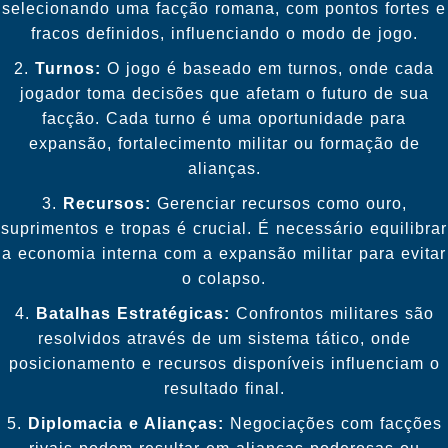
selecionando uma facção romana, com pontos fortes e
fracos definidos, influenciando o modo de jogo.
2.
Turnos:
O jogo é baseado em turnos, onde cada
jogador toma decisões que afetam o futuro de sua
facção. Cada turno é uma oportunidade para
expansão, fortalecimento militar ou formação de
alianças.
3.
Recursos:
Gerenciar recursos como ouro,
suprimentos e tropas é crucial. É necessário equilibrar
a economia interna com a expansão militar para evitar
o colapso.
4.
Batalhas Estratégicas:
Confrontos militares são
resolvidos através de um sistema tático, onde
posicionamento e recursos disponíveis influenciam o
resultado final.
5.
Diplomacia e Alianças:
Negociações com facções