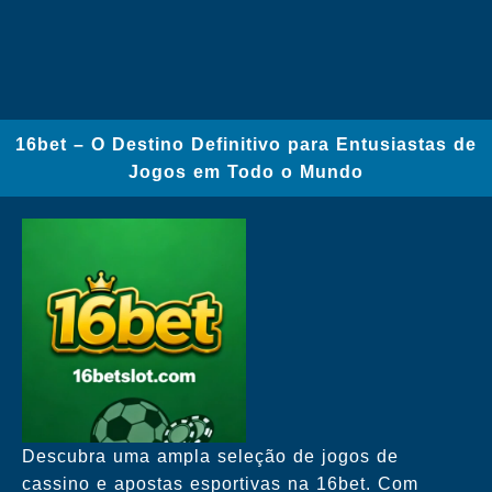
16bet – O Destino Definitivo para Entusiastas de
Jogos em Todo o Mundo
Descubra uma ampla seleção de jogos de
cassino e apostas esportivas na 16bet. Com