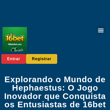
Jogos de roleta
Jogos de mesa
Caça-níqueis onlin
Ofertas ex
Últimas Not
Entrar
Registrar
Explorando o Mundo de
Hephaestus: O Jogo
Inovador que Conquista
os Entusiastas de 16bet