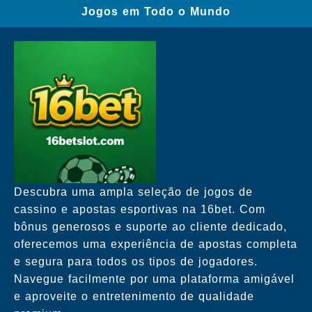
Jogos em Todo o Mundo
Descubra uma ampla seleção de jogos de
cassino e apostas esportivas na 16bet. Com
bônus generosos e suporte ao cliente dedicado,
oferecemos uma experiência de apostas completa
e segura para todos os tipos de jogadores.
Navegue facilmente por uma plataforma amigável
e aproveite o entretenimento de qualidade