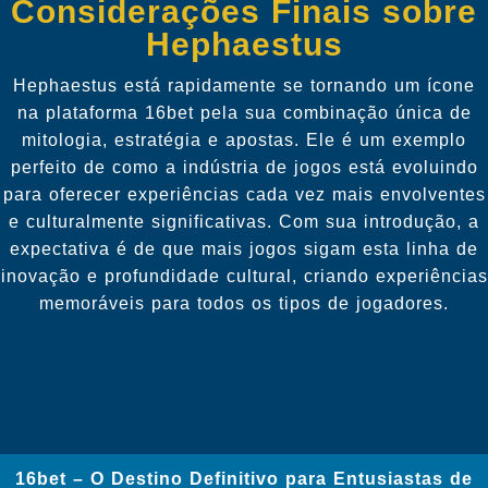
Considerações Finais sobre
Hephaestus
Hephaestus está rapidamente se tornando um ícone
na plataforma 16bet pela sua combinação única de
mitologia, estratégia e apostas. Ele é um exemplo
perfeito de como a indústria de jogos está evoluindo
para oferecer experiências cada vez mais envolventes
e culturalmente significativas. Com sua introdução, a
expectativa é de que mais jogos sigam esta linha de
inovação e profundidade cultural, criando experiências
memoráveis para todos os tipos de jogadores.
16bet – O Destino Definitivo para Entusiastas de