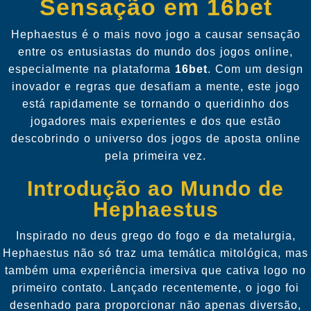
Sensação em 16bet
Hephaestus é o mais novo jogo a causar sensação
entre os entusiastas do mundo dos jogos online,
especialmente na plataforma
16bet
. Com um design
inovador e regras que desafiam a mente, este jogo
está rapidamente se tornando o queridinho dos
jogadores mais experientes e dos que estão
descobrindo o universo dos jogos de aposta online
pela primeira vez.
Introdução ao Mundo de
Hephaestus
Inspirado no deus grego do fogo e da metalurgia,
Hephaestus não só traz uma temática mitológica, mas
também uma experiência imersiva que cativa logo no
primeiro contato. Lançado recentemente, o jogo foi
desenhado para proporcionar não apenas diversão,