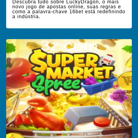
Descubra tudo sobre LuckyDragon, o mais
novo jogo de apostas online, suas regras e
como a palavra-chave 16bet está redefinindo
a indústria.