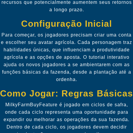
recursos que potencialmente aumentem seus retornos
a longo prazo.
Configuração Inicial
Para começar, os jogadores precisam criar uma conta
e escolher seu avatar agrícola. Cada personagem traz
habilidades únicas, que influenciam a produtividade
agrícola e as opções de aposta. O tutorial interativo
ajuda os novos jogadores a se ambientarem com as
funções básicas da fazenda, desde a plantação até a
ordenha.
Como Jogar: Regras Básicas
MilkyFarmBuyFeature é jogado em ciclos de safra,
onde cada ciclo representa uma oportunidade para
expandir ou melhorar as operações da sua fazenda.
Dentro de cada ciclo, os jogadores devem decidir