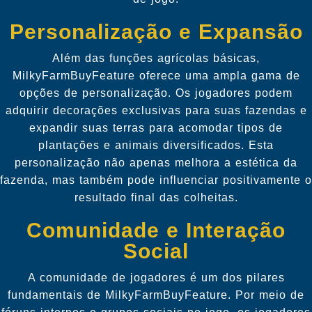
Personalização e Expansão
Além das funções agrícolas básicas,
MilkyFarmBuyFeature oferece uma ampla gama de
opções de personalização. Os jogadores podem
adquirir decorações exclusivas para suas fazendas e
expandir suas terras para acomodar tipos de
plantações e animais diversificados. Esta
personalização não apenas melhora a estética da
fazenda, mas também pode influenciar positivamente o
resultado final das colheitas.
Comunidade e Interação
Social
A comunidade de jogadores é um dos pilares
fundamentais de MilkyFarmBuyFeature. Por meio de