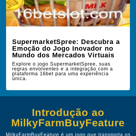
SupermarketSpree: Descubra a
Emoção do Jogo Inovador no
Mundo dos Mercados Virtuais
Explore o jogo SupermarketSpree, suas
regras envolventes e a integração com a
plataforma 16bet para uma experiência
única.
Introdução ao
MilkyFarmBuyFeature
MilkyFarmBuyFeature é um jogo que transporta os