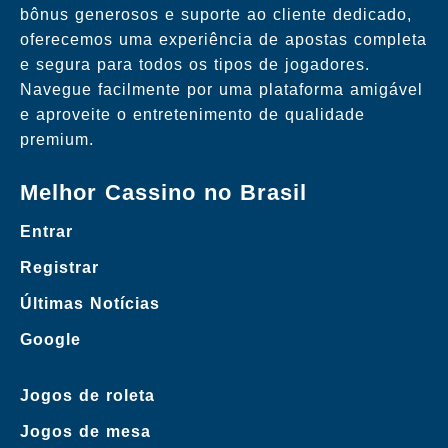
bônus generosos e suporte ao cliente dedicado,
oferecemos uma experiência de apostas completa
e segura para todos os tipos de jogadores.
Navegue facilmente por uma plataforma amigável
e aproveite o entretenimento de qualidade
premium.
Melhor Cassino no Brasil
Entrar
Registrar
Últimas Notícias
Google
Jogos de roleta
Jogos de mesa