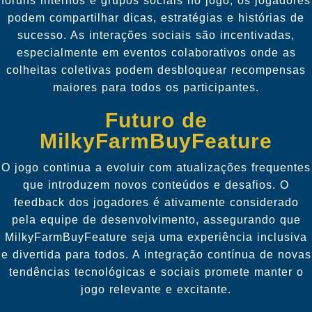
fóruns internos e grupos sociais no jogo, os jogadores
podem compartilhar dicas, estratégias e histórias de
sucesso. As interações sociais são incentivadas,
especialmente em eventos colaborativos onde as
colheitas coletivas podem desbloquear recompensas
maiores para todos os participantes.
Futuro de
MilkyFarmBuyFeature
O jogo continua a evoluir com atualizações frequentes
que introduzem novos conteúdos e desafios. O
feedback dos jogadores é ativamente considerado
pela equipe de desenvolvimento, assegurando que
MilkyFarmBuyFeature seja uma experiência inclusiva
e divertida para todos. A integração contínua de novas
tendências tecnológicas e sociais promete manter o
jogo relevante e excitante.