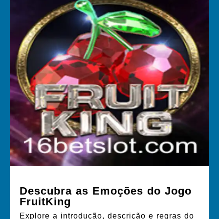
Descubra as Emoções do Jogo
FruitKing
Explore a introdução, descrição e regras do