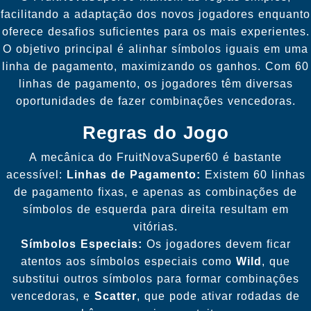
facilitando a adaptação dos novos jogadores enquanto
oferece desafios suficientes para os mais experientes.
O objetivo principal é alinhar símbolos iguais em uma
linha de pagamento, maximizando os ganhos. Com 60
linhas de pagamento, os jogadores têm diversas
oportunidades de fazer combinações vencedoras.
Regras do Jogo
A mecânica do FruitNovaSuper60 é bastante
acessível:
Linhas de Pagamento:
Existem 60 linhas
de pagamento fixas, e apenas as combinações de
símbolos de esquerda para direita resultam em
vitórias.
Símbolos Especiais:
Os jogadores devem ficar
atentos aos símbolos especiais como
Wild
, que
substitui outros símbolos para formar combinações
vencedoras, e
Scatter
, que pode ativar rodadas de