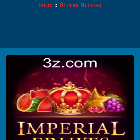
Início
»
Últimas Notícias