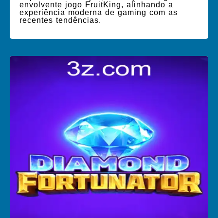
envolvente jogo FruitKing, alinhando a
experiência moderna de gaming com as
recentes tendências.