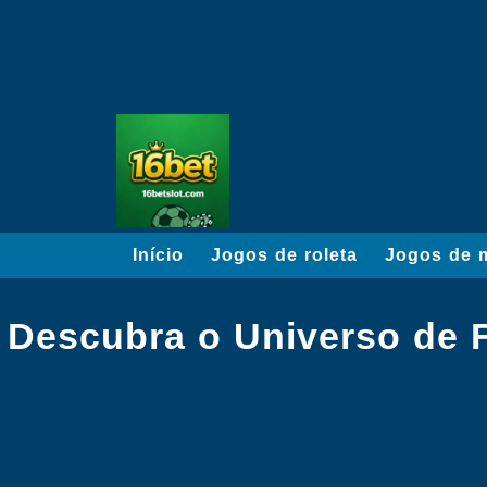
Início
Jogos de roleta
Jogos de 
Descubra o Universo de F