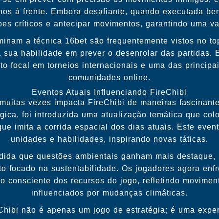
nos à frente. Embora desafiante, quando executada bem
lpes críticos e antecipar movimentos, garantindo uma v
inam a técnica 16bet são frequentemente vistos no top
sua habilidade em prever o desenrolar das partidas. 
to focal em torneios internacionais e uma das principa
comunidades online.
Eventos Atuais Influenciando FireChibi
 muitas vezes impacta FireChibi de maneiras fascinant
ica, foi introduzida uma atualização temática que col
ue imita a corrida espacial dos dias atuais. Este even
unidades e habilidades, inspirando novas táticas.
dida que questões ambientais ganham mais destaque,
to focado na sustentabilidade. Os jogadores agora enf
o consciente dos recursos do jogo, refletindo movime
influenciados por mudanças climáticas.
Chibi não é apenas um jogo de estratégia; é uma exper