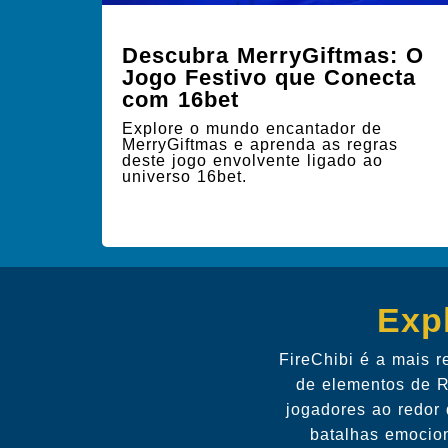
Descubra MerryGiftmas: O
Jogo Festivo que Conecta
com 16bet
Explore o mundo encantador de
MerryGiftmas e aprenda as regras
deste jogo envolvente ligado ao
universo 16bet.
Exp
FireChibi é a mais 
de elementos de R
jogadores ao redor
batalhas emocion