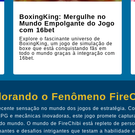
BoxingKing: Mergulhe no
Mundo Empolgante do Jogo
com 16bet
Explore o fascinante universo de
BoxingKing, um jogo de simulação de
boxe que está conquistando fãs em
todo o mundo graças à integração com
16bet.
lorando o Fenômeno FireC
recente sensação no mundo dos jogos de estratégia. C
PG e mecânicas inovadoras, este jogo promete captur
 do mundo. O mundo de FireChibi está repleto de perso
antes e desafios intrigantes que testam a habilidade e