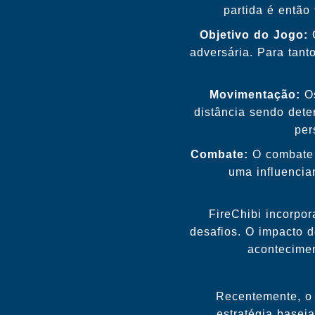
partida é então
Objetivo do Jogo:
O
adversária. Para tant
Movimentação:
Os
distância sendo dete
per
Combate:
O combate 
uma influencia
FireChibi incorpo
desafios. O impacto 
acontecimen
Recentemente, o 
estratégia basei