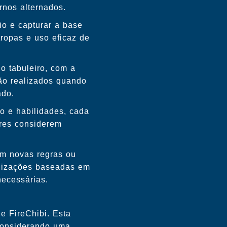
rnos alternados.
rio e capturar a base
tropas e uso eficaz de
 tabuleiro, com a
são realizados quando
ado.
 e habilidades, cada
ores considerem
em novas regras ou
alizações baseadas em
necessárias.
e FireChibi. Esta
 considerando uma