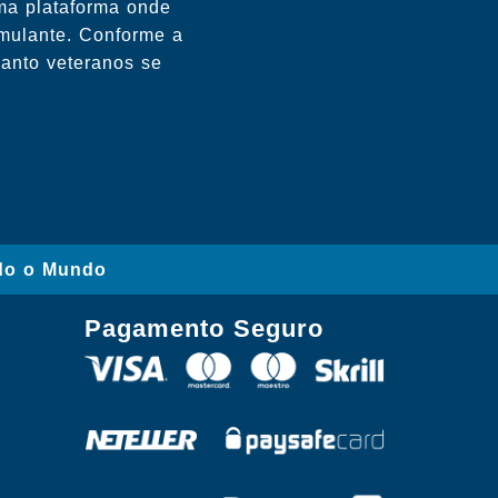
ma plataforma onde
imulante. Conforme a
uanto veteranos se
odo o Mundo
Pagamento Seguro