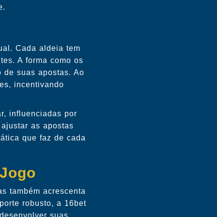
e.
ual. Cada aldeia tem
ntes. A forma como os
o de suas apostas. Ao
tes, incentivando
r, influenciadas por
 ajustar as apostas
ática que faz de cada
 Jogo
mas também acrescenta
uporte robusto, a 16bet
 desenvolver suas