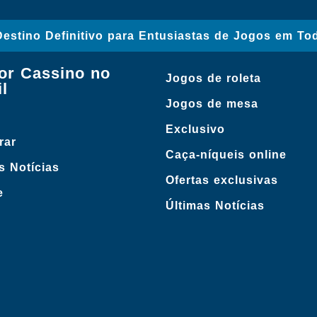
Destino Definitivo para Entusiastas de Jogos em T
or Cassino no
Jogos de roleta
l
Jogos de mesa
Exclusivo
rar
Caça-níqueis online
s Notícias
Ofertas exclusivas
e
Últimas Notícias