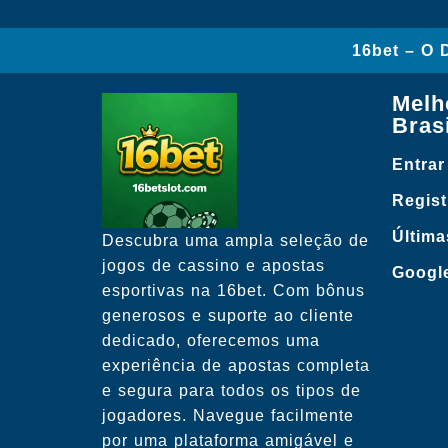
16bet – O 
Melh
Brasi
Entrar
Regist
Última
Descubra uma ampla seleção de
jogos de cassino e apostas
Googl
esportivas na 16bet. Com bônus
generosos e suporte ao cliente
dedicado, oferecemos uma
experiência de apostas completa
e segura para todos os tipos de
jogadores. Navegue facilmente
por uma plataforma amigável e