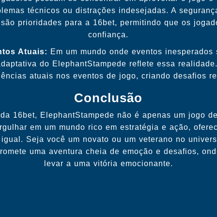
blemas técnicos ou distrações indesejadas. A seguranç
 são prioridades para a 16bet, permitindo que os joga
confiança.
tos Atuais:
Em um mundo onde eventos inesperados 
daptativa do ElephantStampede reflete essa realidad
ências atuais nos eventos de jogo, criando desafios r
Conclusão
 da 16bet, ElephantStampede não é apenas um jogo de
rgulhar em um mundo rico em estratégia e ação, ofere
igual. Seja você um novato ou um veterano no univers
romete uma aventura cheia de emoção e desafios, ond
levar a uma vitória emocionante.