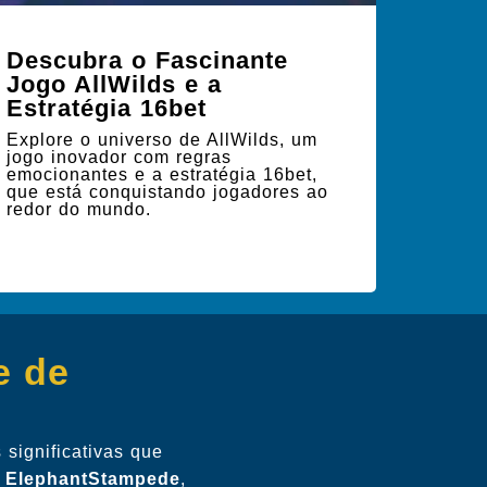
Descubra o Fascinante
Jogo AllWilds e a
Estratégia 16bet
Explore o universo de AllWilds, um
jogo inovador com regras
emocionantes e a estratégia 16bet,
que está conquistando jogadores ao
redor do mundo.
e de
significativas que
o
ElephantStampede
,