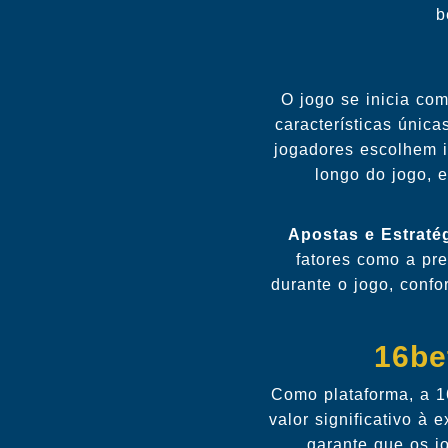
b
O jogo se inicia co
características únic
jogadores escolhem i
longo do jogo, e
Apostas e Estratég
fatores como a pre
durante o jogo, conf
16be
Como plataforma, a 1
valor significativo à 
garante que os j